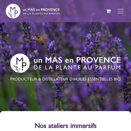
Se rendre au contenu
Nos ateliers immersifs