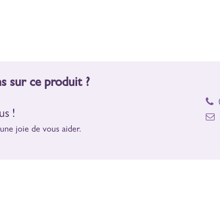
s sur ce produit ?
0
s !
c
ne joie de vous aider.