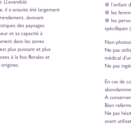
c (
Lavandula
l’enfant 
, il a ensuite été largement
les femme
n rendement, donnant
les perso
istiques des paysages
spécifiques 
ueur et sa capacité à
mment dans les zones
Non-photose
est plus puissant et plus
Ne pas utili
tes à la fois florales et
médical d'un
origines.
Ne pas ingér
En cas de co
abondamme
A conserver 
Bien refermer
Ne pas hésit
avant utilisa