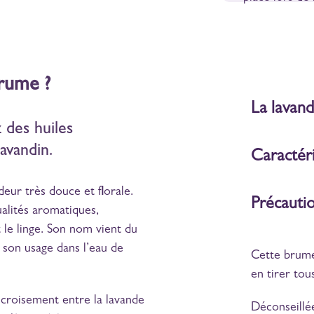
brume ?
La lavan
 des huiles
lavandin.
Caractéri
deur très douce et florale.
Précautio
qualités aromatiques,
 le linge. Son nom vient du
c son usage dans l’eau de
Cette brume
en tirer tous
 croisement entre la lavande
Déconseillée