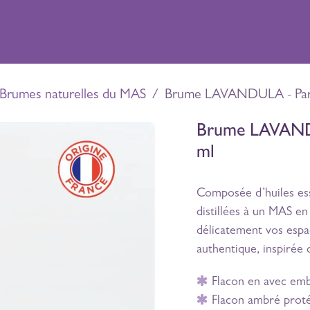
riences
Boutique
Distillerie
Contact
Brumes naturelles du MAS
Brume LAVANDULA - Parf
Brume LAVANDU
ml
Composée d’huiles esse
distillées à un MAS 
délicatement vos espac
authentique, inspirée
Flacon en avec emb
Flacon ambré proté