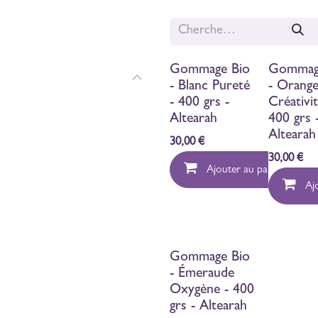
Gommage Bio
Gommag
- Blanc Pureté
- Orang
- 400 grs -
Créativit
Altearah
400 grs 
Altearah
30,00
€
30,00
€
Ajouter au panier
Aj
Gommage Bio
- Émeraude
Oxygène - 400
grs - Altearah