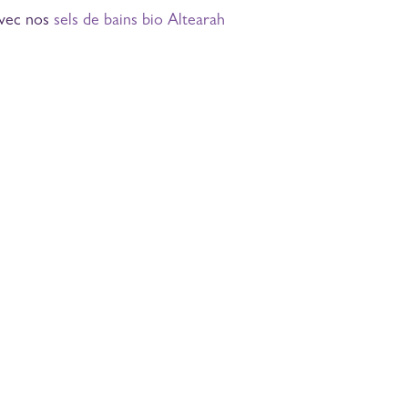
avec nos
sels de bains bio Altearah
ofitez de notre Newsletter
ochains ateliers, prochaine distillation,
omos, événements, actus...
S'inscrire