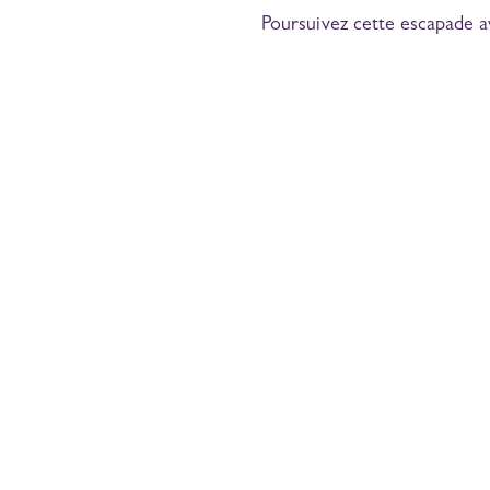
Poursuivez cette escapade 
Expériences
Boutique
Pr
Visites guidées
Historique
Pr
Ateliers immersifs
Ressources
pr
Groupes et
Emplois
événements
Contact