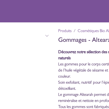
riences
Boutique
Distillerie
Contact
Produits
Cosmétiques Bio Al
Gommages - Altear
Découvrez notre sélection des 
naturels
Les gommes pour le corps certif
de l’huile végétale de sésame et 
couleur.
Soin exfoliant, nutritif pour l’
détoxifiant.
Le gommage Altearah permet de 
reminéralise et nettoie en prof
Tous les gommes sont fabriqués 