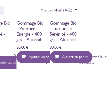
Nom (A-Z)
Trier par:
e Bio
Gommage Bio
Gommage Bio
e
- Pourpre
- Turquoise
é -
Énergie - 400
Sérénité - 400
-
grs - Altearah
grs - Altearah
30,00
€
30,00
€
Ajouter à la liste de souhaits
Ajouter au panier
Ajouter au panier
Ajouter à la li
outer au panier
Ajouter à la liste de souhaits