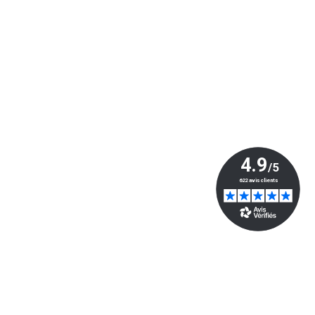
ivez-nous
Généré par
- Le #1
Open Source eCommerce