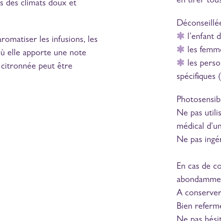
en tirer tous
ns des climats doux et
Déconseillée
l’enfant 
romatiser les infusions, les
les femme
où elle apporte une note
les perso
e citronnée peut être
spécifiques 
Photosensibi
Ne pas utili
médical d'un
Ne pas ingér
En cas de co
abondamme
A conserver 
Bien refermer
Ne pas hésit