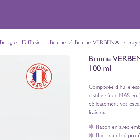
riences
Boutique
Distillerie
Contact
Bougie - Diffusion - Brume
Brume VERBENA - spray v
Brume VERBENA 
100 ml
Composée d’huile esse
distillée à un MAS e
délicatement vos espac
fraîche.
Flacon en avec emb
Flacon ambré proté