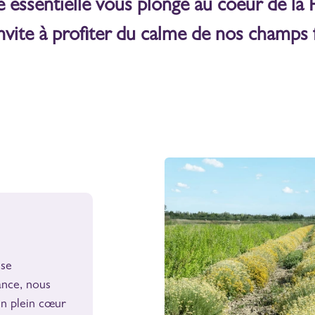
e essentielle vous plonge au coeur de la 
nvite à profiter du calme de nos champs f
se
ance, nous
en plein cœur