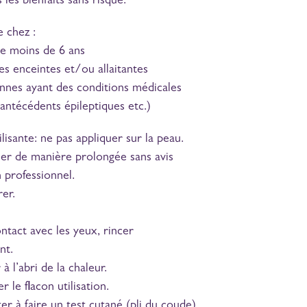
 les bienfaits sans risque.
 chez :
de moins de 6 ans
s enceintes et/ou allaitantes
nnes ayant des conditions médicales
(antécédents épileptiques etc.)
lisante: ne pas appliquer sur la peau.
ser de manière prolongée sans avis
 professionnel.
er.
ntact avec les yeux, rincer
nt.
à l’abri de la chaleur.
 le flacon utilisation.
er à faire un test cutané (pli du coude)