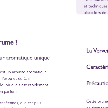
Vous pouvez d
et techniques
place lors de
brume ?
La Verve
eur aromatique unique
Caractéri
 est un arbuste aromatique
Pérou et du Chili.
Précautio
le, où elle s’est rapidement
on parfum.
Cette brume
anéennes, elle est plus